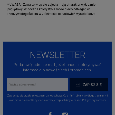
* UWAGA - Zawarte w opisie zdjęcia mają charakter wyłącznie
poglądowy. Widoczna kolorystyka może nieco odbiegać od
rzeczywistego koloru w zależności od ustawień wyświetlacza.
NEWSLETTER
Podaj swój adres e-mail, jeżeli chcesz otrzymywać
informacje o nowościach i promocjach.
ZAPISZ SIĘ
Zapisując się przekazujesz nam dane osobowe. Co z nimi robimy, jak długo trzymamy i
jakie masz prawa? Wszystkie informacje zapisaliśmy w naszej Polityce prywatności.