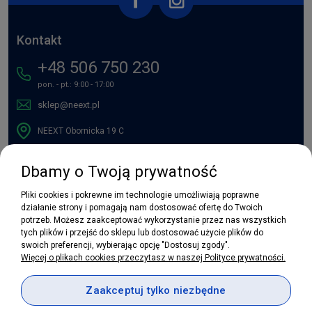
Kontakt
+48 506 750 230
pon. - pt.: 9:00 - 17:00
sklep@neext.pl
NEEXT Obornicka 19 C
Dbamy o Twoją prywatność
Zakupy
Pliki cookies i pokrewne im technologie umożliwiają poprawne
Pomoc
działanie strony i pomagają nam dostosować ofertę do Twoich
potrzeb. Możesz zaakceptować wykorzystanie przez nas wszystkich
tych plików i przejść do sklepu lub dostosować użycie plików do
Moje konto
swoich preferencji, wybierając opcję "Dostosuj zgody".
Więcej o plikach cookies przeczytasz w naszej Polityce prywatności.
Informacje
Zaakceptuj tylko niezbędne